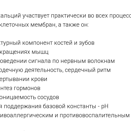
льций участвует практически во всех процесс
клеточных мембран, а также он:
турный компонент костей и зубов
сокращениях мышц
проведении сигнала по нервным волокнам
ердечную деятельность, сердечный ритм
вертывании крови
интез гормонов
оницаемость сосудов
я поддержания базовой константы - рН
тивоаллергическим и противовоспалительным