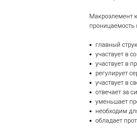
Макроэлемент ка
проницаемость 
главный струк
участвует в 
участвует в 
регулирует с
участвует в с
отвечает за с
уменьшает пр
необходим дл
обладает про