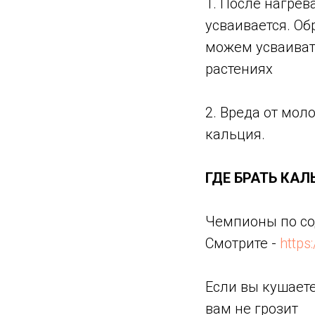
1. После нагрев
усваивается. О
можем усваивать
растениях
2. Вреда от мол
кальция.
ГДЕ БРАТЬ КАЛ
Чемпионы по со
Смотрите -
https
Если вы кушаете
вам не грозит