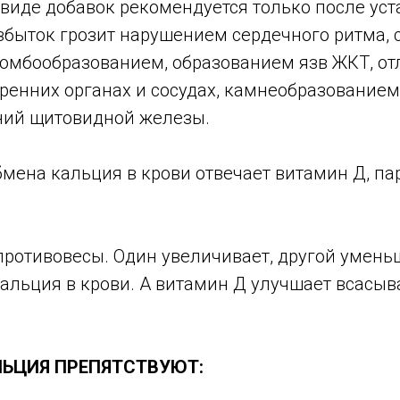
 виде добавок рекомендуется только после ус
избыток грозит нарушением сердечного ритма,
ромбообразованием, образованием язв ЖКТ, о
тренних органах и сосудах, камнеобразование
ний щитовидной железы.
мена кальция в крови отвечает витамин Д, па
противовесы. Один увеличивает, другой умень
альция в крови. А витамин Д улучшает всасыв
ЬЦИЯ ПРЕПЯТСТВУЮТ: