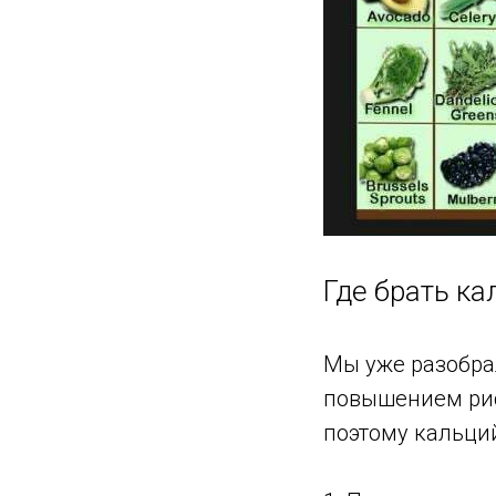
Где брать к
Мы уже разобрал
повышением рис
поэтому кальци