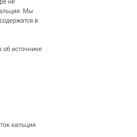
ре не
кальция. Мы
содержатся в
к об источнике
аток кальция