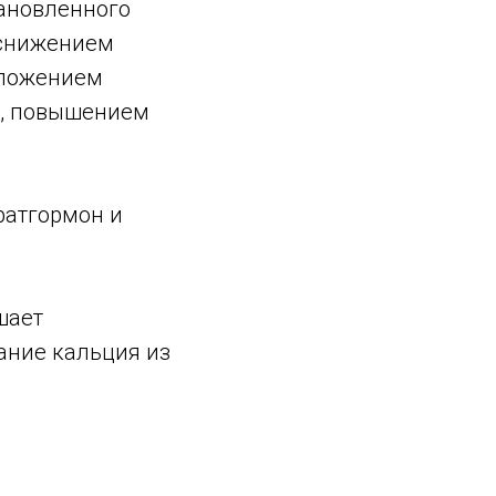
тановленного
 снижением
тложением
м, повышением
ратгормон и
шает
ание кальция из