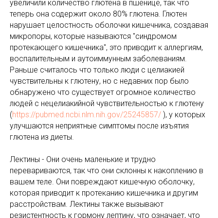
увеличили количество глютена в пшенице, так что
теперь она содержит около 80% глютена. Глютен
нарушает целостность оболочки кишечника, создавая
микропоры, которые называются "синдромом
протекающего кишечника", это приводит к аллергиям,
воспалительным и аутоиммунным заболеваниям.
Раньше считалось что только люди с целиакией
чувствительны к глютену, но с недавних пор было
обнаружено что существует огромное количество
людей с нецелиакийной чувствительностью к глютену
(
https://pubmed.ncbi.nlm.nih.gov/25245857/
), у которых
улучшаются неприятные симптомы после изъятия
глютена из диеты.
Лектины - Они очень маленькие и трудно
перевариваются, так что они склонны к накоплению в
вашем теле. Они повреждают кишечную оболочку,
которая приводит к протеканию кишечника и другим
расстройствам. Лектины также вызывают
резистентность к гормону лептину, что означает, что