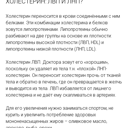
ХОЛЕСТЕРИН: ЛВП И ЛНП?
Холестерин переносится в крови соединёнными с ним
белками. Эти комбинации холестерина и белков
зовутся липопротеинами. Липопротеины обычно
разбивают на две группы на основе их плотности:
липопротеины высокой плотности (ЛВП, HDL) и
липопротеины низкой плотности (ЛНП, LDL).
Холестерин ЛВП. Доктора зовут его «хорошим»,
поскольку он удаляет из тела т.н. «плохой» ЛНП-
холестерин. Он переносит холестерин прочь от тканей
тела и обратно в печень, где он превращается в желчь
и выводится из тела. ЛВП избавляется от лишнего
холестерина и не даёт ему скапливаться в артериях.
Для его увеличения нужно заниматься спортом, не
курить и увеличить потребление здоровых
мононенасыщенных жиров – оливковое масло,
авокадо, рыба, орехи.