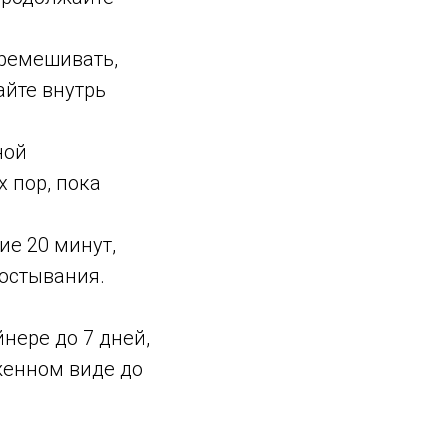
ремешивать,
айте внутрь
ной
х пор, пока
ие 20 минут,
остывания.
нере до 7 дней,
женном виде до