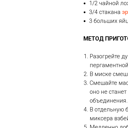
1/2 чайной л
3/4 стакана
э
3 больших яй
МЕТОД ПРИГОТ
Разогрейте ду
пергаментной
В миске смеш
Смешайте мас
оно не станет
объединения.
В отдельную 
миксера взбе
Медленно доб