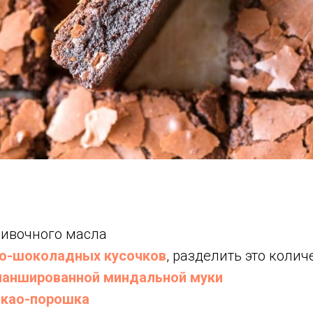
ливочного масла
о-шоколадных кусочков
, разделить это колич
ланшированной миндальной муки
акао-порошка