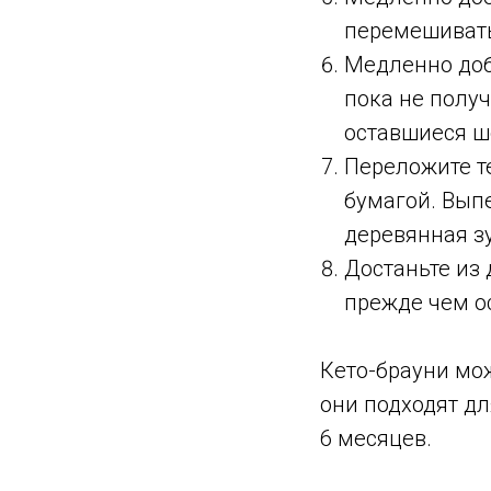
перемешиват
Медленно доб
пока не получ
оставшиеся ш
Переложите т
бумагой. Выпе
деревянная зу
Достаньте из 
прежде чем о
Кето-брауни мож
они подходят д
6 месяцев.