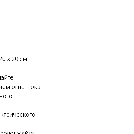
20 x 20 см
айте.
нем огне, пока
лного
ектрического
продолжайте