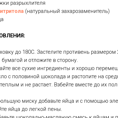
ожки разрыхлителя
ритритола
(натуральный захарозаменитель)
ца
ОВЛЕНИЯ:
ховку до 180С. Застелите противень размером 
 бумагой и отложите в сторону.
айте все сухие ингредиенты и хорошо перемеш
ло с половиной шоколада и растопите на сред
 теплым и не растает. Взбейте вместе до их по
большую миску добавьте яйца и с помощью эл
йте яйца до легкой пены.
авьте шоколадно-масляную смесь к яйцам и 