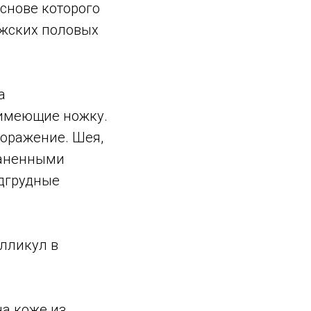
основе которого
ужских половых
а
 имеющие ножку.
поражение. Шея,
раненными
одгрудные
лликул в
а коже из