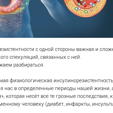
зистентности с одной стороны важная и сложна
ого спекуляций, связанных с ней.
жаем разбираться.
емая физиологическая инсулинорезистентность
 нас в определенные периоды нашей жизни, а
», которая несёт все те грозные последствия, 
енному человеку (диабет, инфаркты, инсульты