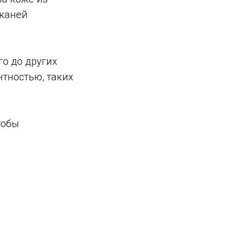
тканей
го до других
тностью, таких
тобы