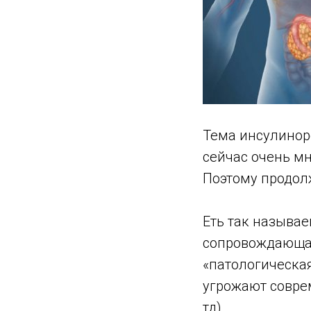
Тема инсулиноре
сейчас очень мн
Поэтому продол
⠀
Еть так называ
сопровождающая
«патологическая
угрожают соврем
тд).