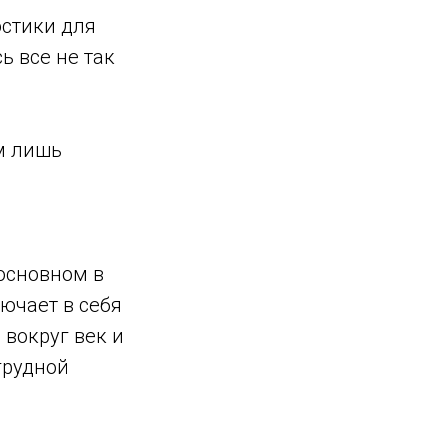
остики для
ь все не так
м лишь
основном в
ючает в себя
вокруг век и
грудной