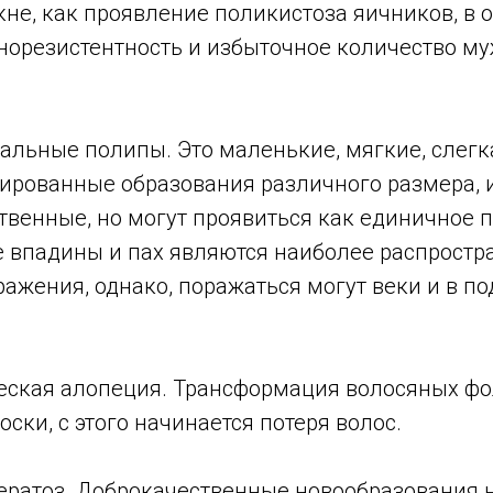
кне, как проявление поликистоза яичников, в 
норезистентность и избыточное количество м
альные полипы. Это маленькие, мягкие, слегк
ированные образования различного размера,
твенные, но могут проявиться как единичное 
впадины и пах являются наиболее распрост
ажения, однако, поражаться могут веки и в п
еская алопеция. Трансформация волосяных фо
ски, с этого начинается потеря волос.
ератоз. Доброкачественные новообразования н