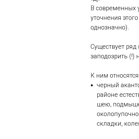
В современных 
уточнения этого 
однозначно).
⠀
Существует ряд
заподозрить (!)
К ним относятся
черный аканто
районе естест
шею, подмыше
околопупочной
складки, коле