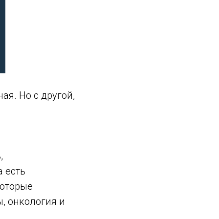
я. Но с другой,
,
 есть
которые
, онкология и