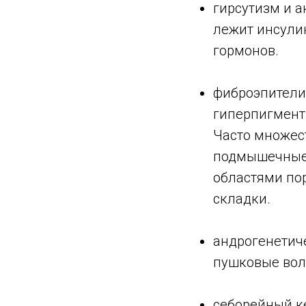
гирсутизм и а
лежит инсули
гормонов.
фиброэпители
гиперпигмент
Часто множес
подмышечные 
областями пор
складки.
андрогенетич
пушковые воло
⠀
себорейный к