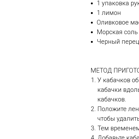
1 упаковка р
1 лимон
Оливковое ма
Морская сол
Черный пере
МЕТОД ПРИГОТО
У кабачков об
кабачки вдол
кабачков.
Положите лент
чтобы удалит
Тем временем
Добавьте каб