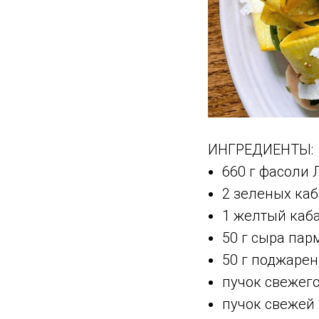
ИНГРЕДИЕНТЫ:
660 г фасоли 
2 зеленых ка
1 желтый каб
50 г сыра пар
50 г поджаре
пучок свежег
пучок свежей