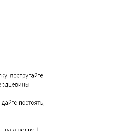
ку, постругайте
сердцевины
дайте постоять,
 туда цедру 1