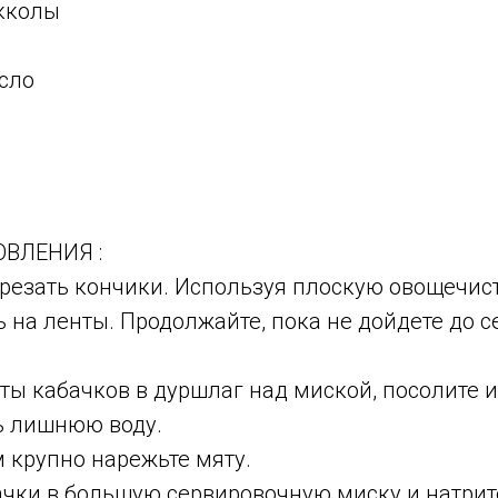
укколы
сло
ь
ц
ВЛЕНИЯ :
резать кончики. Используя плоскую овощечист
ь на ленты. Продолжайте, пока не дойдете до 
ы кабачков в дуршлаг над миской, посолите и 
ь лишнюю воду.
 крупно нарежьте мяту.
ачки в большую сервировочную миску и натрите