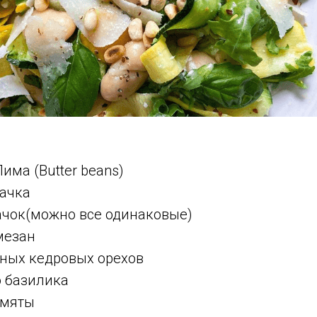
Лима (Butter beans)
бачка
ачок(можно все одинаковые)
мезан
нных кедровых орехов
о базилика
 мяты