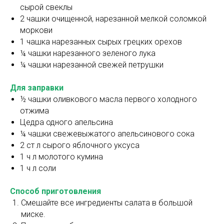
сырой свеклы
2 чашки очищенной, нарезанной мелкой соломкой
моркови
1 чашка нарезанных сырых грецких орехов
¼ чашки нарезанного зеленого лука
¼ чашки нарезанной свежей петрушки
Для заправки
½ чашки оливкового масла первого холодного
отжима
Цедра одного апельсина
¼ чашки свежевыжатого апельсинового сока
2 ст л сырого яблочного уксуса
1 ч л молотого кумина
1 ч л соли
Способ приготовления
Смешайте все ингредиенты салата в большой
миске.