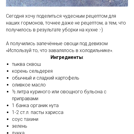
Сегодня хочу поделиться чудесным рецептом для
наших гормонов, точнее даже не рецептом, а тем, что
получилось в результате уборки на кухне :-)
А получились запечённые овощи под девизом
«Используй то, что завалялось в холодильнике».
Ингредиенты
:
тыква сквош
корень сельдерея
обычный и сладкий картофель
оливкое масло
½ литра куриного или овощного бульона с
приправами
1 банка органик нута
1-2 ст.л. пасты харисса
соус тахини
зелень
дукка