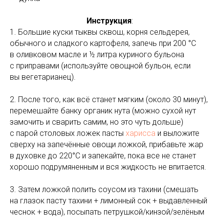
Инструкция
:
1. Большие куски тыквы сквош, корня сельдерея,
обычного и сладкого картофеля, запечь при 200 °C
в оливковом масле и ½ литра куриного бульона
с приправами (используйте овощной бульон, если
вы вегетарианец).
2. После того, как всё станет мягким (около 30 минут),
перемешайте банку органик нута (можно сухой нут
замочить и сварить самим, но это чуть дольше)
с парой столовых ложек пасты
харисса
и выложите
сверху на запечённые овощи ложкой, прибавьте жар
в духовке до 220°C и запекайте, пока все не станет
хорошо подрумяненным и вся жидкость не впитается.
3. Затем ложкой полить соусом из тахини (смешать
на глазок пасту тахини + лимонный сок + выдавленный
чеснок + вода), посыпать петрушкой/кинзой/зелёным