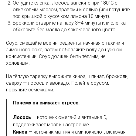
Остудите слегка. Лосось запеките при 180°C с
оливковым маслом, травами и солью (или потушите
под крышкой с кусочком лимона 10 минут).
Брокколи отварите на пару 3–4 минуты или слегка
обжарьте без масла до ярко-зелёного цвета.
Соус: смешайте все ингредиенты, начиная с тахини и
лимонного сока, затем добавляйте воду до нужной
консистенции. Соус должен быть тёплым, не
холодным.
На тёплую тарелку выложите киноа, шпинат, брокколи,
сверху — лосось и авокадо. Полейте соусом,
посыпьте семечками.
Почему он снижает стресс:
Лосось
— источник омега-3 и витамина D,
поддерживает мозг и настроение.
Киноа
— источник магния и аминокислот, включая