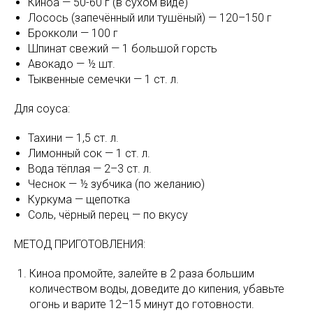
Киноа — 50-60 г (в сухом виде)
Лосось (запечённый или тушёный) — 120–150 г
Брокколи — 100 г
Шпинат свежий — 1 большой горсть
Авокадо — ½ шт.
Тыквенные семечки — 1 ст. л.
Для соуса:
Тахини — 1,5 ст. л.
Лимонный сок — 1 ст. л.
Вода тёплая — 2–3 ст. л.
Чеснок — ½ зубчика (по желанию)
Куркума — щепотка
Соль, чёрный перец — по вкусу
МЕТОД ПРИГОТОВЛЕНИЯ:
Киноа промойте, залейте в 2 раза большим
количеством воды, доведите до кипения, убавьте
огонь и варите 12–15 минут до готовности.