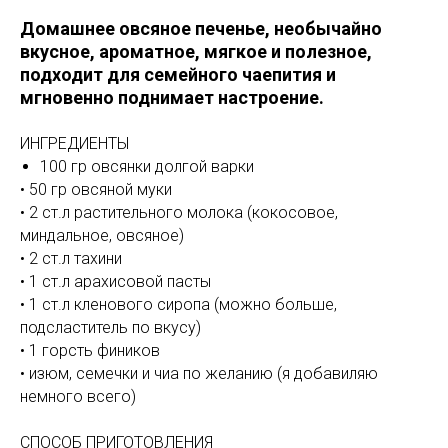
Домашнее овсяное печенье, необычайно
вкусное, ароматное, мягкое и полезное,
подходит для семейного чаепития и
мгновенно поднимает настроение.
ИНГРЕДИЕНТЫ
100 гр овсянки долгой варки
• 50 гр овсяной муки
• 2 ст.л растительного молока (кокосовое,
миндальное, овсяное)
• 2 ст.л тахини
• 1 ст.л арахисовой пасты
• 1 ст.л кленового сиропа (можно больше,
подсластитель по вкусу)
• 1 горсть фиников
• изюм, семечки и чиа по желанию (я добавиляю
немного всего)
СПОСОБ ПРИГОТОВЛЕНИЯ