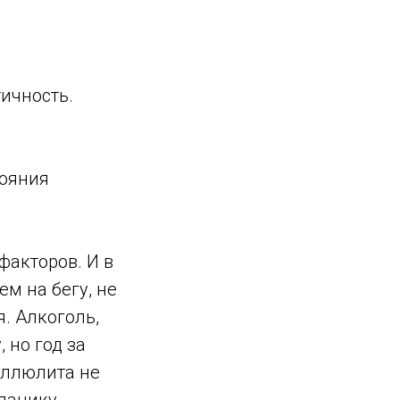
ичность.
тояния
факторов. И в
м на бегу, не
. Алкоголь,
 но год за
еллюлита не