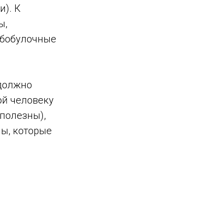
и). К
ы,
ебобулочные
 должно
ой человеку
полезны),
ы, которые