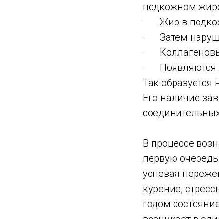
подкожном жиро
· Жир в подкож
· Затем наруша
· Коллагеновые
· Появляются 
Так образуется
Его наличие зав
соединительных
В процессе воз
первую очередь 
успевая пережев
курение, стрессы
годом состояни