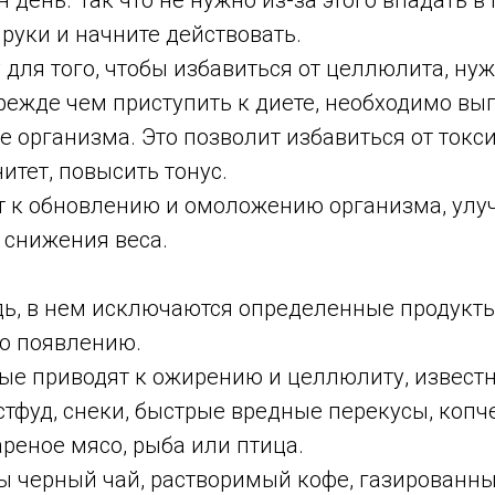
 день. Так что не нужно из-за этого впадать в 
 руки и начните действовать.
для того, чтобы избавиться от целлюлита, ну
режде чем приступить к диете, необходимо вы
е организма. Это позволит избавиться от токс
тет, повысить тонус.
ит к обновлению и омоложению организма, ул
 снижения веса.
дь, в нем исключаются определенные продукты
го появлению.
рые приводят к ожирению и целлюлиту, извест
астфуд, снеки, быстрые вредные перекусы, копч
реное мясо, рыба или птица.
ы черный чай, растворимый кофе, газированны