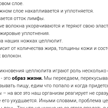
вом слое.
ном слое накапливается и уплотняется.
ется отток лимфы.
 волокна укорачиваются и теряют свою эласт
жировые уплотнения.
 на наших ножках целлюлит.
исит от количества жира, толщины кожи и сос
 волокон.
никновения целлюлита играют роль несколько 
- это
образ жизни.
Мы переедаем, перекусывае
ывать пищу, едим что попало и когда придется
 – на все это наш организм реагирует не сразу,
е его ухудшается. Иными словами, проблема ц