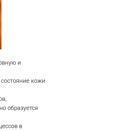
овную и
 состояние кожи
ов,
но образуется
цессов в