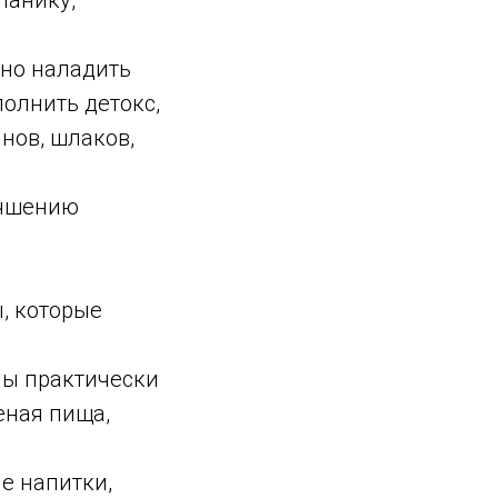
панику,
жно наладить
полнить детокс,
инов, шлаков,
учшению
, которые
ны практически
еная пища,
е напитки,