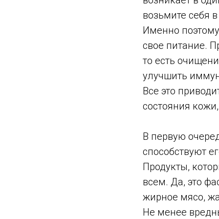
возникает в один
возьмите себя в
Именно поэтому 
свое питание. П
то есть очищени
улучшить иммуни
Все это привод
состояния кожи,
В первую очере
способствуют е
Продукты, кото
всем. Да, это ф
жирное мясо, жа
Не менее вредн