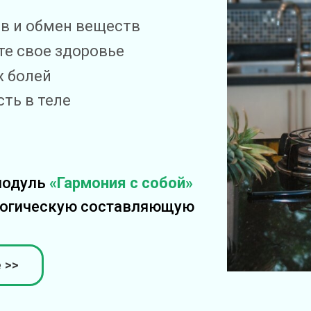
ов и обмен веществ
те свое здоровье
х болей
сть в теле
модуль
«Гармония с собой»
ологическую составляющую
 >>