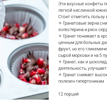
Эти вкусные конфеты п
легкой кислинкой южно
Стоит отметить пользу 
✧ Гранатовые зерна сн
холестерина и риск се
✧ Гранат понижает в кр
ценным для больных диа
фрукт, но его гликемичес
сырой моркови и на 5 п
✧ Гранат, как и шокола
деятельность, улучшает
✧ Гранат снижает высок
полезен гипертоникам
12 порций