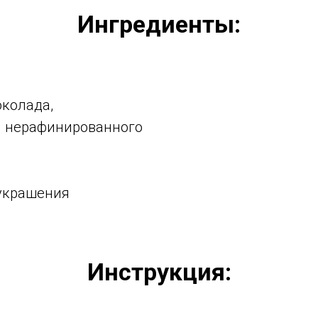
Ингредиенты:
околада,
й нерафинированного
 украшения
Инструкция: