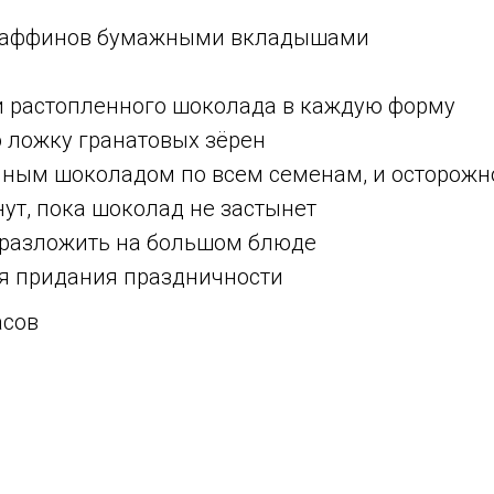
 маффинов бумажными вкладышами
и растопленного шоколада в каждую форму
 ложку гранатовых зёрен
нным шоколадом по всем семенам, и осторож
нут, пока шоколад не застынет
и разложить на большом блюде
я придания праздничности
асов