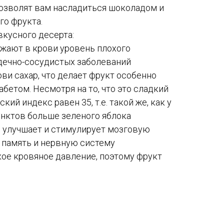
озволят вам насладиться шоколадом и
го фрукта.
вкусного десерта:
ижают в крови уровень плохого
рдечно-сосудистых заболеваний
ови сахар, что делает фрукт особенно
бетом. Несмотря на то, что это сладкий
кий индекс равен 35, т.е. такой же, как у
унктов больше зеленого яблока
д, улучшает и стимулирует мозговую
 память и нервную систему
ое кровяное давление, поэтому фрукт