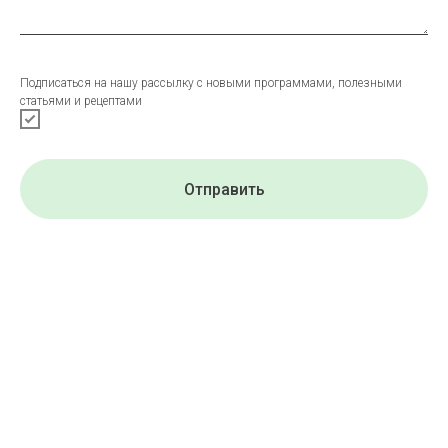
Подписаться на нашу рассылку с новыми программами, полезными
статьями и рецептами
Отправить
Нажимая на кнопку «Подписаться», вы даете согласие на обработку
персональных данных и соглашаетесь с
пользовательским соглашением.