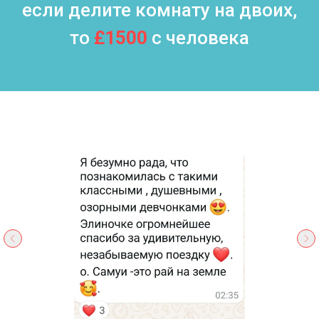
если делите комнату на двоих,
то
£
1500
с человека