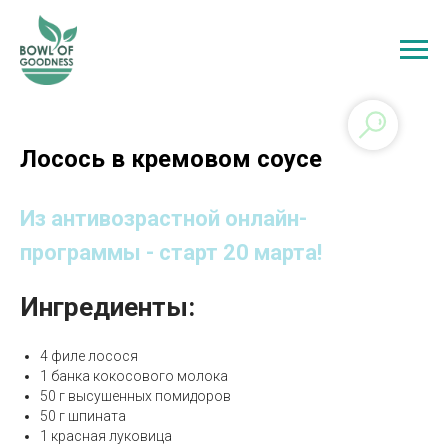
Лосось в кремовом соусе
Из антивозрастной онлайн-
программы - старт 20 марта!
Ингредиенты:
4 филе лосося
1 банка кокосового молока
50 г высушенных помидоров
50 г шпината
1 красная луковица