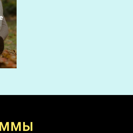
е
АММЫ