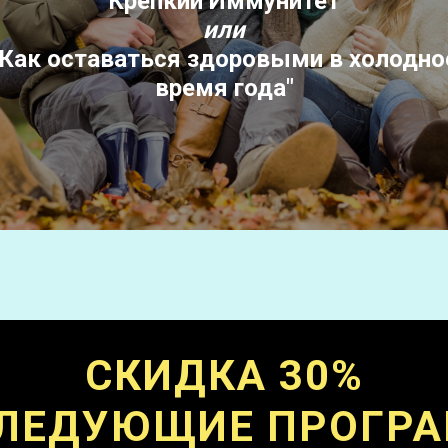
Крепкий Иммунитет
или
"Как оставаться здоровыми в холодно
Подробнее
время года"
СКИДКА 30%
СЛЕДУЮЩИЕ ПРОГР