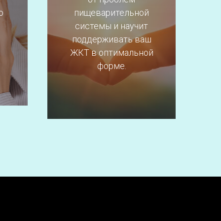
о
пищеварительной
системы и научит
поддерживать ваш
ЖКТ в оптимальной
Подробнее
форме.