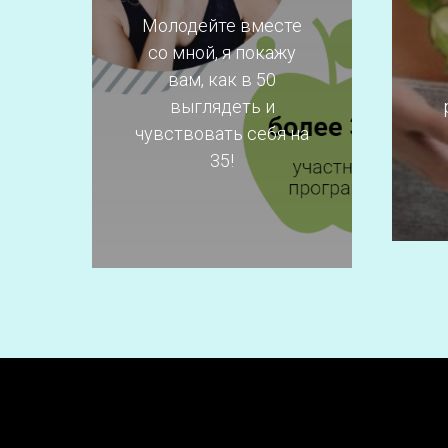
Молодейте вместе
со мной, я покажу
вам, как в 50
выглядеть и
чувствовать себя на
Подробнее
35!