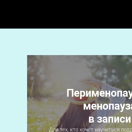
Перименопау
менопауз
в записи
Для тех, кто хочет научиться по