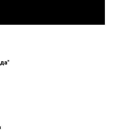
да"
я