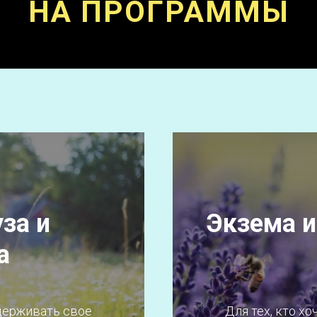
НА ПРОГРАММЫ
за и
Экзема и
а
ддерживать свое
Для тех, кто х