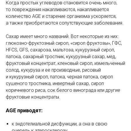
Когда простых углеводов становится очень много,
то повреждения накапливаются, накапливается
количество AGE и старение организма ускоряется,
а также приобретаются сопутствующие заболевания.
Сахар имеет много названий. Вот некоторые из них:
глюкозно-фруктозный сироп, «сироп фруктозы», ГФС,
HFCS, GFS, сахароза, мальтоза, кукурузный сироп,
патока, сахарный тростник, кукурузный сахар, мед,
фруктовый концентрат, кленовый сироп, измельченный
солод, кукуруза и ее производные, рисовый
и кукурузный сироп, патока, черная патока, сироп
сушеного тростника, инвертный сахар, сироп
коричневого риса, сок белого винограда или другие
фруктовые концентраты.
AGE приводят:
к эндотелиальной дисфункции, а она в свою
очередь к атеросклерозу