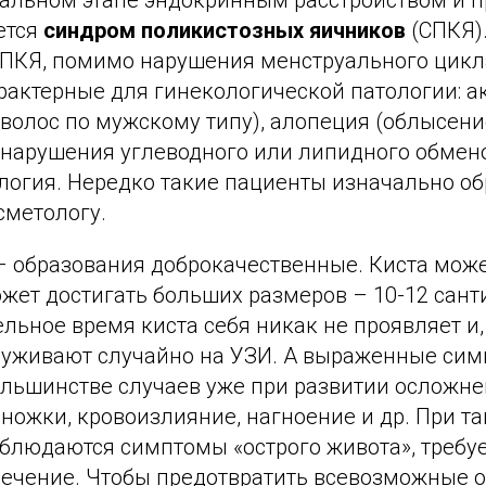
альном этапе эндокринным расстройством и 
ется
синдром поликистозных яичников
(СПКЯ).
ПКЯ, помимо нарушения менструального цикл
актерные для гинекологической патологии: акн
 волос по мужскому типу), алопеция (облысение
 нарушения углеводного или липидного обмено
ология. Нередко такие пациенты изначально о
сметологу.
– образования доброкачественные. Киста може
жет достигать больших размеров – 10-12 сант
льное время киста себя никак не проявляет и
аруживают случайно на УЗИ. А выраженные си
ольшинстве случаев уже при развитии осложне
 ножки, кровоизлияние, нагноение и др. При та
блюдаются симптомы «острого живота», требуе
лечение. Чтобы предотвратить всевозможные 