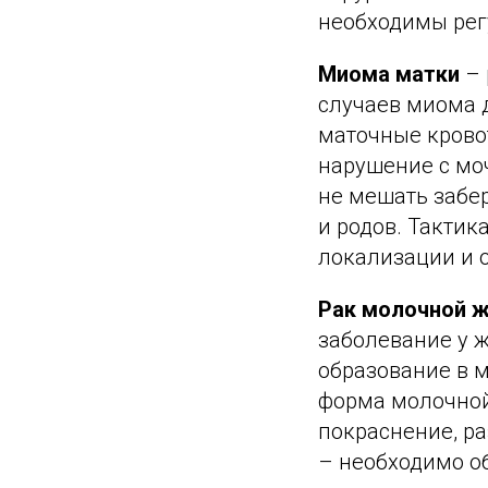
необходимы рег
Миома матки
– 
случаев миома 
маточные крово
нарушение с мо
не мешать забе
и родов. Тактик
локализации и о
Рак молочной 
заболевание у 
образование в м
форма молочной
покраснение, р
– необходимо о