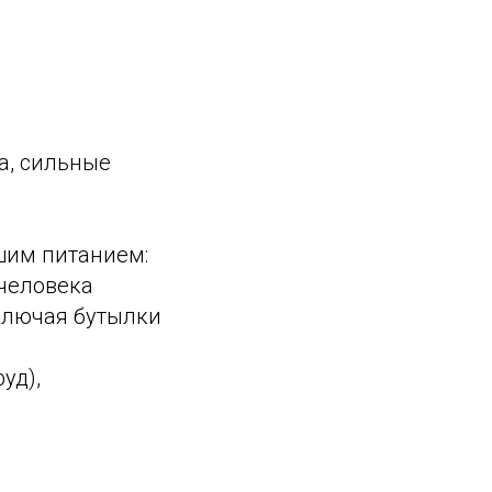
а, сильные
шим питанием:
 человека
включая бутылки
уд),