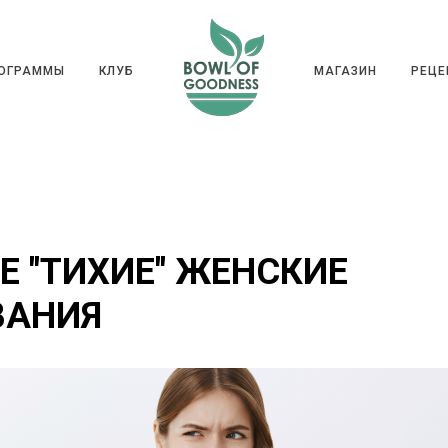
ГРАММЫ
КЛУБ
МАГАЗИН
РЕ
РОГРАММЫ
КЛУБ
МАГАЗИН
РЕЦЕ
 "ТИХИЕ" ЖЕНСКИЕ
ВАНИЯ