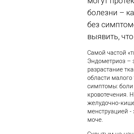
могут проте
болезни – к
без симптомо
выявить, чт
Самой частой «
Эндометриоз – 
разрастание тка
области малого
симптомы: боли 
кровотечения. Н
желудочно-кише
менструацией - 
моче.