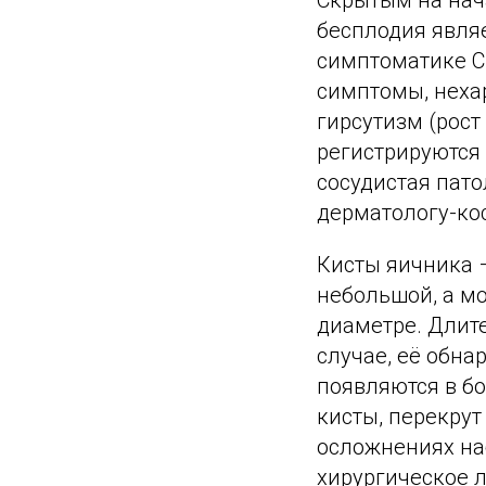
Скрытым на нач
бесплодия явля
симптоматике С
симптомы, нехар
гирсутизм (рост
регистрируются
сосудистая пат
дерматологу-ко
Кисты яичника 
небольшой, а мо
диаметре. Длите
случае, её обн
появляются в б
кисты, перекрут
осложнениях на
хирургическое 