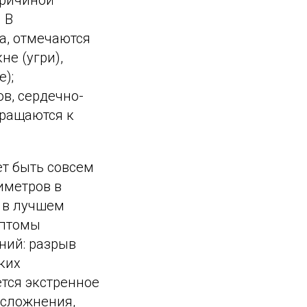
причиной
 В
а, отмечаются
е (угри),
);
в, сердечно-
бращаются к
т быть совсем
иметров в
, в лучшем
мптомы
ний: разрыв
ких
тся экстренное
осложнения,