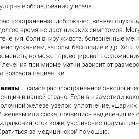
улярные обследования у врача.
распространенная доброкачественная опухоль
долгое время не даёт никаких симптомов. Мог
течения, боли внизу живота, болезненные мен
чеиспусканием, запоры, бесплодие и др. Хотя 
ременеть, но может провоцировать осложнени
а лечения при миоме матки зависит от размеро
т возраста пациентки.
железы
– самое распространённое онкологиче
женщин в нашей стране. Если вы заметили как
олочной железе: узелок, уплотнение, «шарик»
 железы или соска, появились выделения из с
аздражения, отек кожи; увеличение подмышеч
братиться за медицинской помощью.