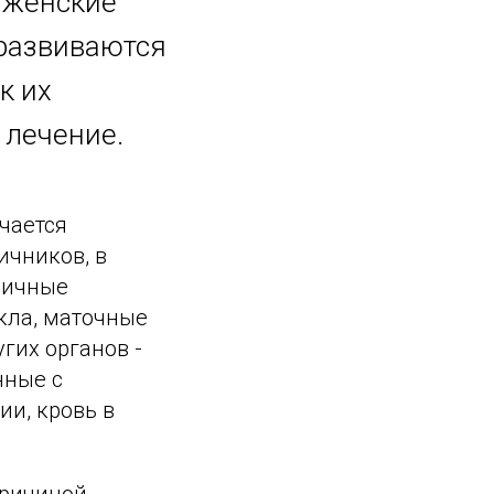
 женские
 развиваются
к их
 лечение.
чается
ичников, в
личные
кла, маточные
гих органов -
нные с
ии, кровь в