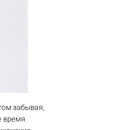
том забывая,
е время