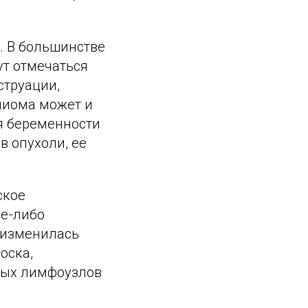
. В большинстве
ут отмечаться
струации,
миома может и
я беременности
в опухоли, её
ское
ое-либо
; изменилась
оска,
ных лимфоузлов