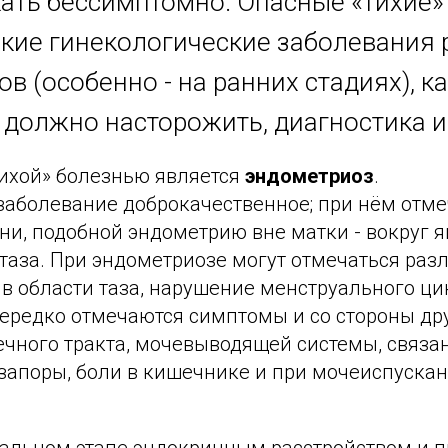
кать бессимптомно. Опасные «тихие»
акие гинекологические заболевания
в (особенно - на ранних стадиях), ка
о должно насторожить, диагностика и
тихой» болезнью является
эндометриоз
.
заболевание доброкачественное; при нём отме
ни, подобной эндометрию вне матки - вокруг я
 таза. При эндометриозе могут отмечаться раз
в области таза, нарушение менструального ци
ередко отмечаются симптомы и со стороны дру
чного тракта, мочевыводящей системы, связа
запоры, боли в кишечнике и при мочеиспускан