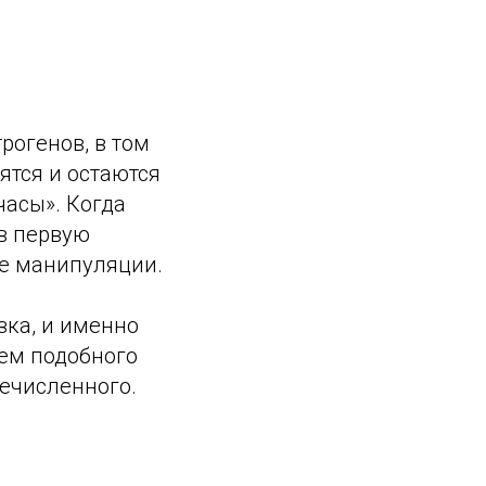
рогенов, в том
ятся и остаются
часы». Когда
в первую
ые манипуляции.
ка, и именно
ем подобного
речисленного.