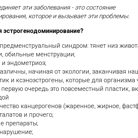
диняет эти заболевания - это состояние
рования, которое и вызывает эти проблемы.
я эстрогенодоминирование?
предменструальный синдром: тянет низ живот
и, обильные менструации;
 и эндометриоз;
азличны, начиная от экологии, заканчивая на
ик и ксэноэстрогены, которые для организма
 первую очередь это повсеместный пластик, 
дой
ество канцерогенов (жаренное, жирное, фастф
талатов и прочего;
е препараты;
 нарушение;