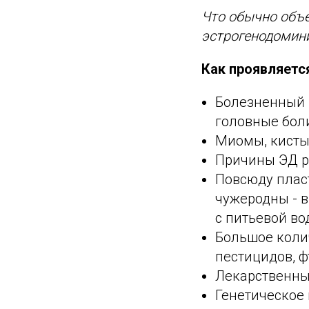
Что обычно объе
эстрогенодомини
Как проявляетс
Болезненный 
головные бол
Миомы, кисты
Причины ЭД р
Повсюду пласт
чужеродны - в
с питьевой во
Большое колич
пестицидов, ф
Лекарственны
Генетическое