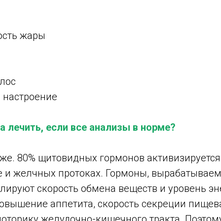
ость жары
лос
 настроение
а лечить, если все анализы в норме?
же. 80% щитовидных гормонов активизируется 
 и желчных протоках. Гормоны, вырабатывае
лируют скорость обмена веществ и уровень эн
повышение аппетита, скорость секреции пище
 моторику желудочно-кишечного тракта. Поэто