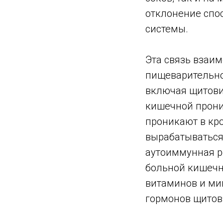
отклонение спо
системы.
Эта связь взаи
пищеварительно
включая щитови
кишечной прони
проникают в кр
вырабатываться 
аутоиммунная ре
больной кишечн
витаминов и ми
гормонов щитов