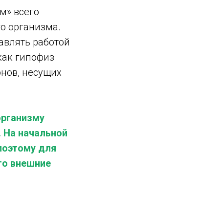
м» всего
о организма.
авлять работой
как гипофиз
онов, несущих
организму
 На начальной
поэтому для
го внешние