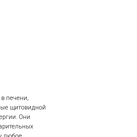
в печени,
мые щитовидной
ергии. Они
варительных
му любое