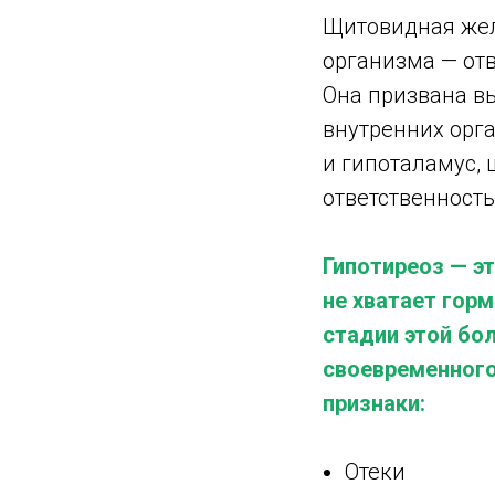
Щитовидная жел
организма — от
Она призвана в
внутренних орга
и гипоталамус,
ответственность
Гипотиреоз — э
не хватает гор
стадии этой бо
своевременного
признаки:
Отеки