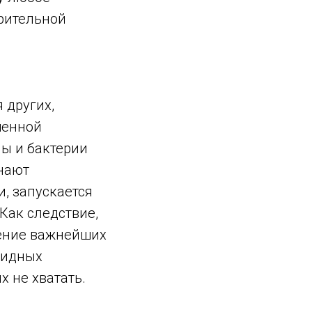
рительной
 других,
шенной
ы и бактерии
нают
, запускается
Как следствие,
оение важнейших
оидных
 не хватать.