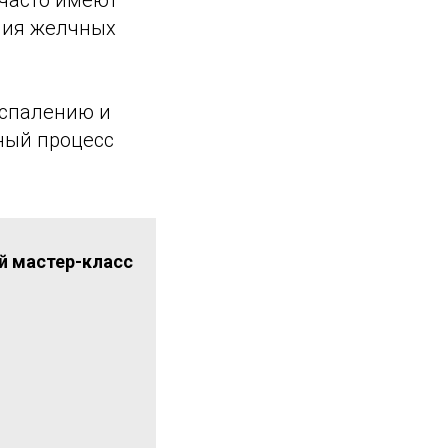
часто имеют
ния желчных
оспалению и
ный процесс
й мастер-класс