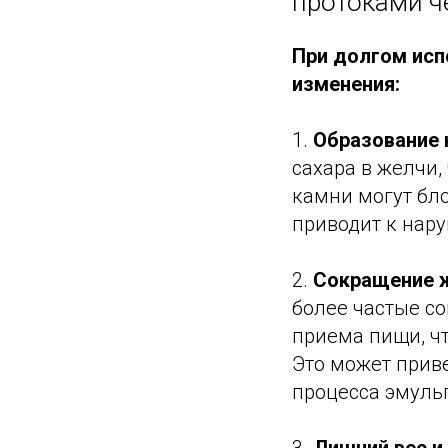
протоками ч
При долгом исп
изменения:
1.
Образование 
сахара в желчи,
камни могут бл
приводит к нар
2.
Сокращение ж
более частые с
приема пищи, ч
Это может прив
процесса эмуль