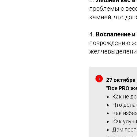
3.
Лишний вес и
проблемы с вес
камней, что до
4.
Воспаление и
повреждению же
желчевыделени
27 октября 
"Все PRO ж
Как не д
Что дела
Как избе
Как улуч
Дам прот