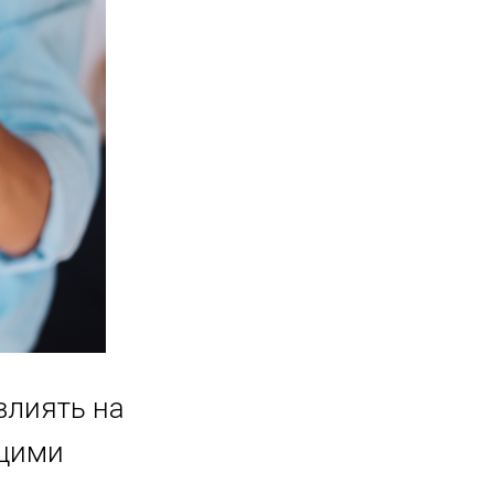
влиять на
ящими