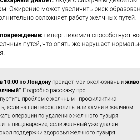
 сахарный диабет:
люди с сахарным диабетом 
ом. Ожирение может увеличить риск образова
полнительно осложняет работу желчных путей.
 повреждение:
гипергликемия способствует в
лчных путей, что опять же нарушает нормаль
я.
в 10:00 по Лондону
пройдет мой экслюзивный
живо
елчный"
. Подробно расскажу про:
опустить проблем с желчным - профилактика
ть, если нашли песок, полипы или камни в желчном
жать операции по удалению желчного пузыря
шить пищеварение, если желчный уже удален
окол поддержки здоровья желчного пузыря