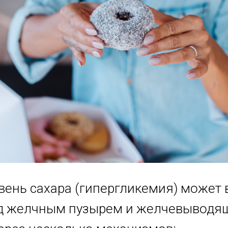
вень сахара (гипергликемия) может 
ад желчным пузырем и желчевывод