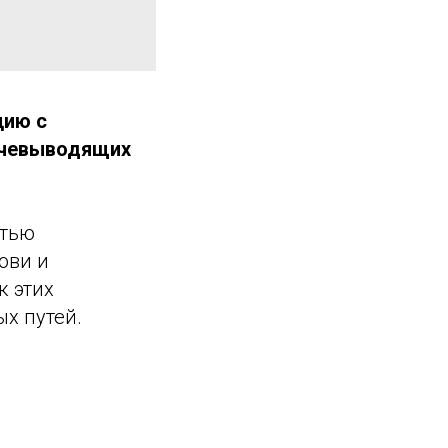
цию с
лчевыводящих
стью
ови и
к этих
х путей.