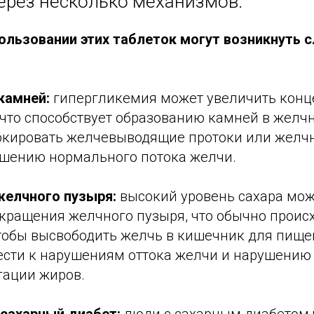
ерез несколько механизмов:
ользовании этих таблеток могут возникнуть
камней:
гипергликемия может увеличить кон
 что способствует образованию камней в желч
окировать желчевыводящие протоки или желчн
ушению нормального потока желчи.
елчного пузыря:
высокий уровень сахара мож
окращения желчного пузыря, что обычно проис
тобы высвободить желчь в кишечник для пище
ести к нарушениям оттока желчи и нарушению
гации жиров.