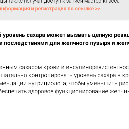
цы также получат доступ к записи мастер-класса.
информация и регистрация по ссылке >>
 уровень сахара может вызвать цепную реак
и последствиями для желчного пузыря и же
нным сахаром крови и инсулинорезистентно
щательно контролировать уровень сахара в кр
мендации нутрициолога, чтобы уменьшить рис
беспечить здоровое функционирование желчны