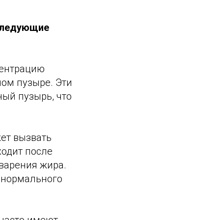
 следующие
центрацию
ном пузыре. Эти
ый пузырь, что
ет вызвать
ходит после
варения жира.
 нормального