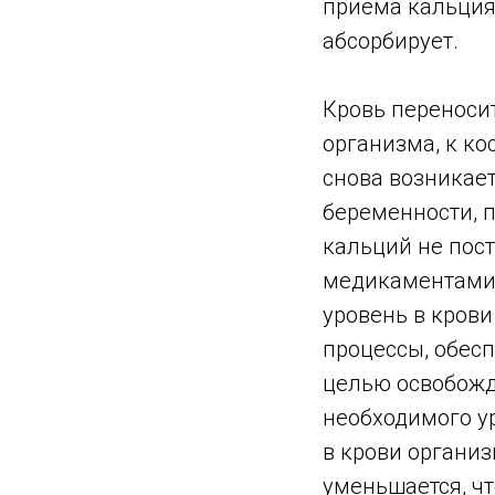
приёма кальция,
абсорбирует.
Кровь переноси
организма, к ко
снова возникае
беременности, п
кальций не пост
медикаментами,
уровень в крови
процессы, обес
целью освобожд
необходимого ур
в крови организ
уменьшается, чт