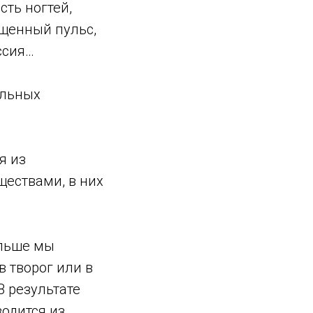
сть ногтей,
ащенный пульс,
ссия…
ельных
я из
ществами, в них
ольше мы
 творог или в
В результате
водится из