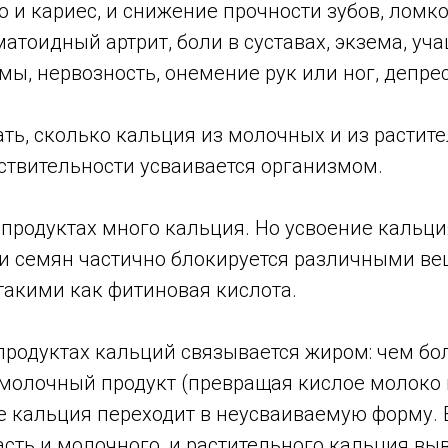
о и кариес, и снижение прочности зубов, ломко
матоидный артрит, боли в суставах, экзема, уч
ы, нервозность, онемение рук или ног, депре
ть, сколько кальция из молочных и из растит
ствительности усваивается организмом.
 продуктах много кальция. Но усвоение кальци
 и семян частично блокируется различными ве
такими как фитиновая кислота.
продуктах кальций связывается жиром: чем б
молочный продукт (превращая кислое молоко в
е кальция переходит в неусваиваемую форму. 
сть и молочного, и растительного кальция вы