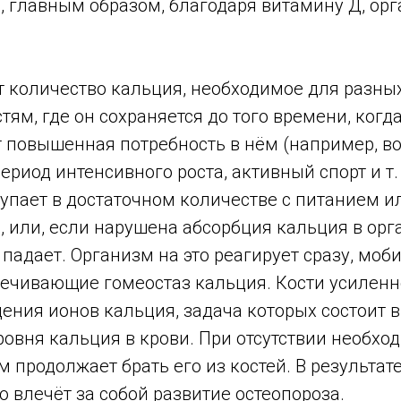
 главным образом, благодаря витамину Д, орг
т количество кальция, необходимое для разны
стям, где он сохраняется до того времени, когд
т повышенная потребность в нём (например, в
ериод интенсивного роста, активный спорт и т. 
упает в достаточном количестве с питанием и
 или, если нарушена абсорбция кальция в орга
 падает. Организм на это реагирует сразу, моб
печивающие гомеостаз кальция. Кости усиленн
ения ионов кальция, задача которых состоит 
овня кальция в крови. При отсутствии необхо
м продолжает брать его из костей. В результате
о влечёт за собой развитие остеопороза.