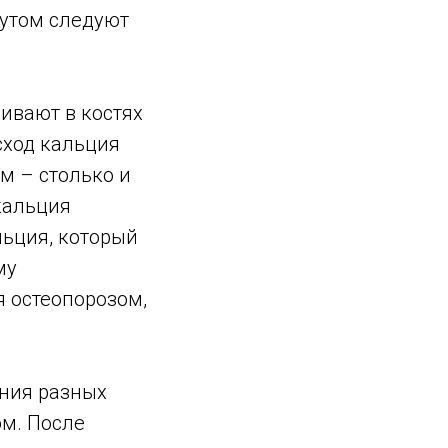
утом следуют
ивают в костях
сход кальция
м – столько и
 кальция
льция, который
му
я остеопорозом,
ения разных
ом. После