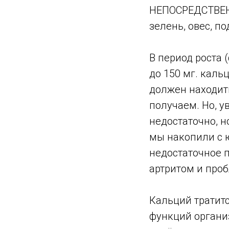
НЕПОСРЕДСТВЕН
зелень, овес, п
В период роста
до 150 мг. каль
должен находить
получаем. Но, у
недостаточно, н
мы накопили с ю
недостаточное 
артритом и про
Кальций тратит
функций организ