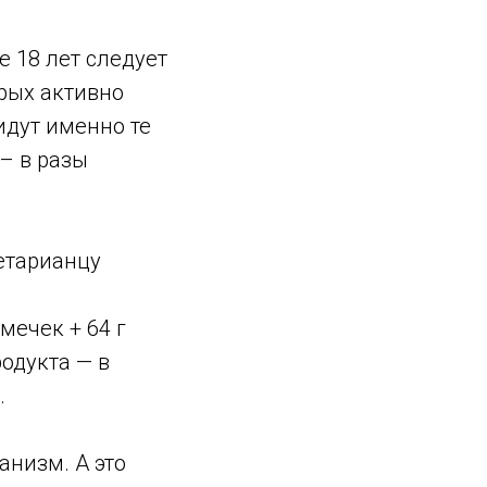
 18 лет следует
орых активно
идут именно те
– в разы
етарианцу
мечек + 64 г
родукта — в
.
анизм. А это