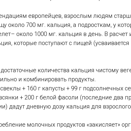
ендациям европейцев, взрослым людям старше
щу около 700 мг. кальция, а подросткам, у кот
лет– около 1000 мг. кальция в день. В расчет 
ция, которые поступают с пищей (усваивается 
 достаточные количества кальция чистому вег
вильно и комбинировать продукты.
 свеклы + 160 г капусты + 99 г подсолнечных се
овсянки + 200 г белой фасоли (последние два п
и) дадут дневную дозу кальция для взрослого
ребление молочных продуктов «закисляет» орг