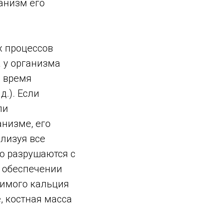
анизм его
х процессов
а у организма
о время
д.). Если
ли
низме, его
илизуя все
о разрушаются с
в обеспечении
димого кальция
, костная масса