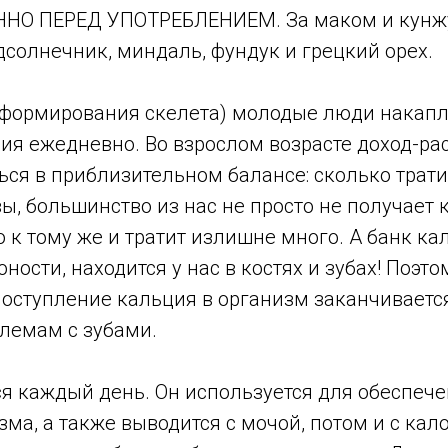
НО ПЕРЕД УПОТРЕБЛЕНИЕМ. За маком и кунж
одсолнечник, миндаль, фундук и грецкий орех.
 (формирования скелета) молодые люди накапл
ция ежедневно. Во взрослом возрасте доход-ра
ся в приблизительном балансе: сколько трати
вы, большинство из нас не просто не получает
о к тому же и тратит излишне много. А банк ка
ности, находится у нас в костях и зубах! Поэто
поступление кальция в организм заканчиваетс
блемам с зубами.
ся каждый день. Он используется для обеспеч
ма, а также выводится с мочой, потом и с кал