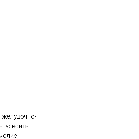
 желудочно-
ы усвоить
емолке