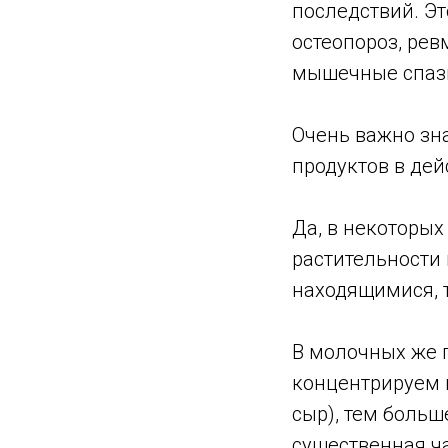
последствий. Эт
остеопороз, рев
мышечные спазм
Очень важно зна
продуктов в дей
Да, в некоторых
растительности
находящимися, 
В молочных же 
концентрируем 
сыр), тем больш
существенная ча