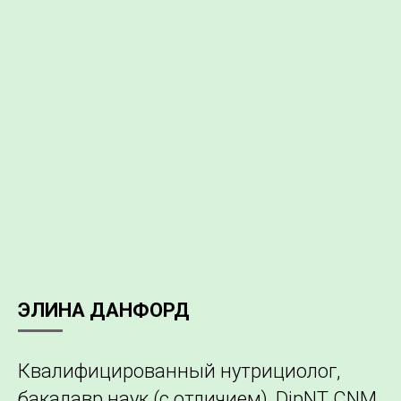
ЭЛИНА ДАНФОРД
Квалифицированный нутрициолог,
бакалавр наук (с отличием), DipNT CNM,