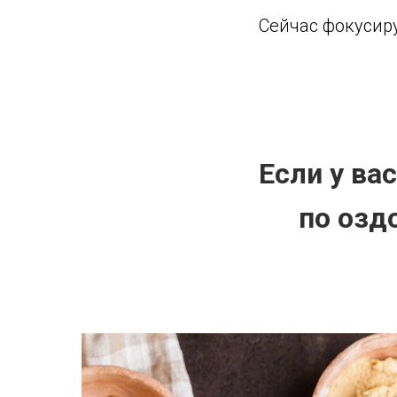
Сейчас фокусиру
Если у ва
по озд