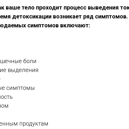
как ваше тело проходит процесс выведения то
ремя детоксикации возникает ряд симптомов.
блюдаемых симптомов включают:
ышечные боли
гие выделения
е
ые симптомы
ность
сном
еленным продуктам