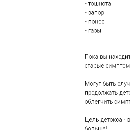
- тошнота
- запор
- понос
- газы
Пока вы находит
старые симптом
Могут быть случ
продолжать дето
облегчить симп
Цель детокса - 
больше!