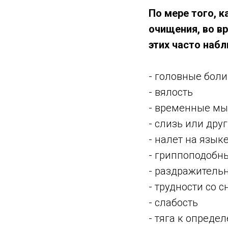
По мере того, 
очищения, во в
этих часто на
- головные боли
- вялость
- временные м
- слизь или дру
- налет на язык
- гриппоподобн
- раздражитель
- трудности со 
- слабость
- тяга к опред