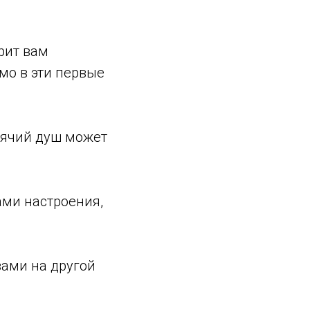
орит вам
мо в эти первые
рячий душ может
ами настроения,
вами на другой