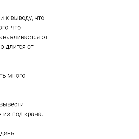
и к выводу, что
го, что
анавливается от
о длится от
ть много
 вывести
у из-под крана.
 день