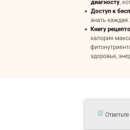
диагносту
, к
Доступ к бес
знать каждая
Книгу рецепто
калория макс
фитонутриент
здоровья, эне
Ответьте