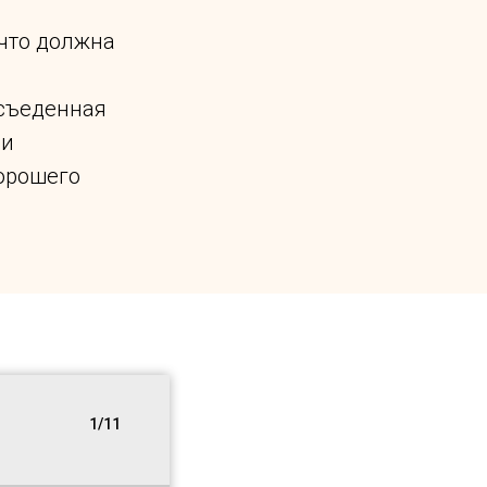
что должна
 съеденная
 и
орошего
1/11