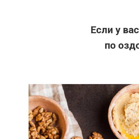
Если у ва
по озд