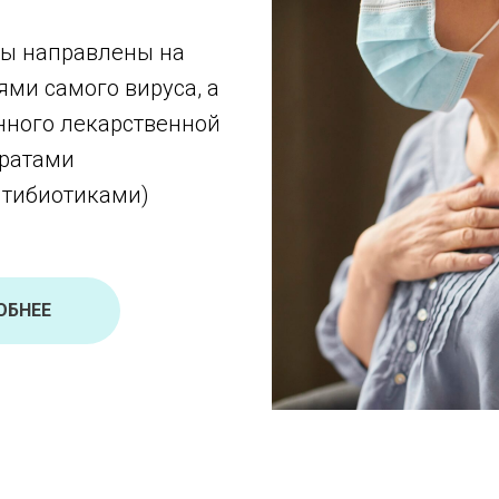
мы направлены на
ями самого вируса, а
нного лекарственной
аратами
нтибиотиками)
ОБНЕЕ