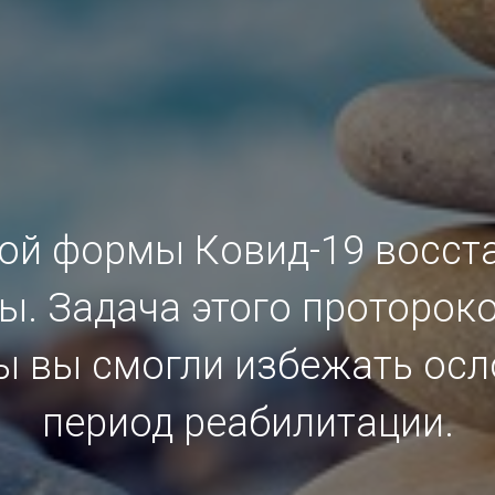
кой формы Ковид-19 восст
ы. Задача этого протороко
бы вы смогли избежать осл
период реабилитации.