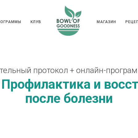
ГРАММЫ
КЛУБ
МАГАЗИН
РЕ
РОГРАММЫ
КЛУБ
МАГАЗИН
РЕЦЕ
тельный протокол + онлайн-програм
 Профилактика и восс
после болезни