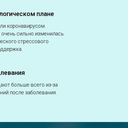
ологическом плане
ели коронавирусом.
т очень сильно изменилась.
ческого стрессового
оддержка.
олевания
дают больше всего из-за
ний после заболевания.