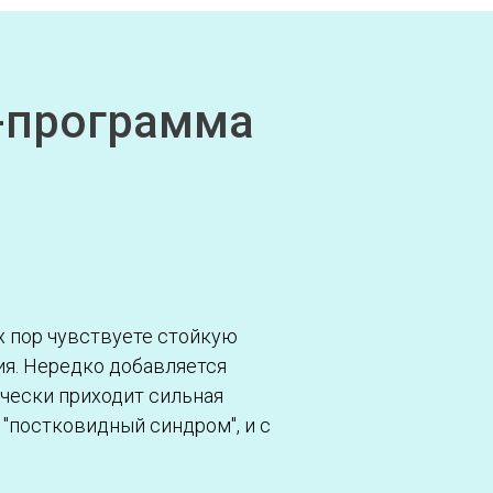
н-программа
х пор чувствуете стойкую
ия. Нередко добавляется
чески приходит сильная
 "постковидный синдром", и с