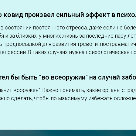
го ковид произвел сильный эффект в псих
в состоянии постоянного стресса, даже если не бол
 и за близких, у многих жизнь за последние пару ле
ь предпосылкой для развития тревоги, постравмати
депрессии. В таких случаях нужна психологическая п
отел бы быть "во всеоружии" на случай заб
начит вооружен". Важно понимать, какие органы стра
ожно сделать, чтобы по максимуму избежать осложне