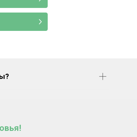
ты?
овья!