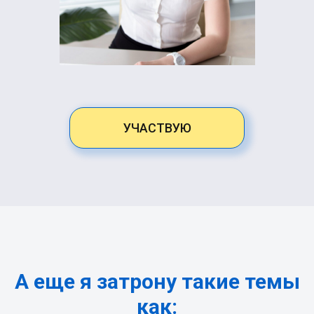
УЧАСТВУЮ
А еще я затрону такие темы
как: