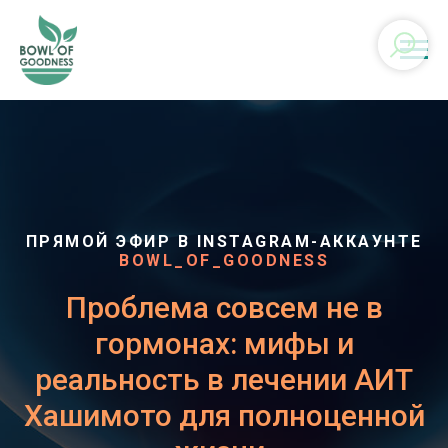
ПРЯМОЙ ЭФИР В INSTAGRAM-АККАУНТЕ
BOWL_OF_GOODNESS
Проблема совсем не в
гормонах: мифы и
реальность в лечении АИТ
Хашимото для полноценной