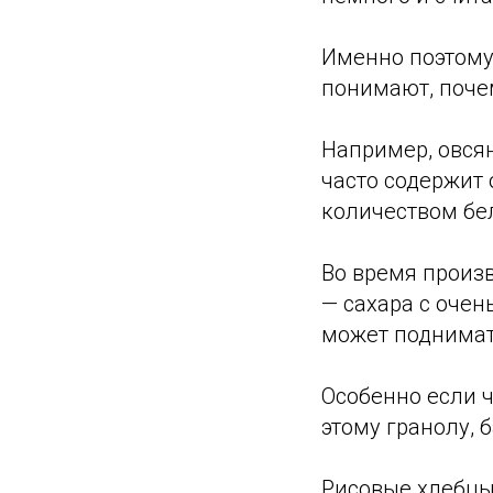
Именно поэтому
понимают, почем
Например, овсян
часто содержит
количеством бе
Во время произ
— сахара с оче
может поднимат
Особенно если 
этому гранолу, 
Рисовые хлебцы