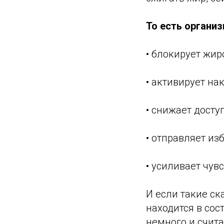
То есть организ
• блокирует жи
• активирует н
• снижает дост
• отправляет из
• усиливает чув
И если такие ск
находится в со
немного и счита