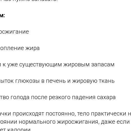
м:
росжигание
акопление жира
уп к уже существующим жировым запасам
быток глюкозы в печень и жировую ткань
ство голода после резкого падения сахара
ачки происходят постоянно, тело практически 
стоянии нормального жиросжигания, даже если 
ет калории.