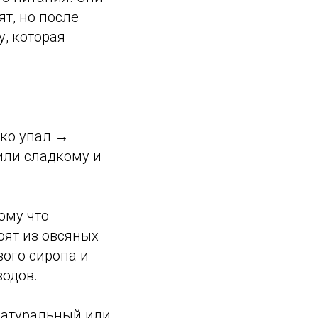
ят, но после
, которая
зко упал →
 или сладкому и
ому что
оят из овсяных
вого сиропа и
водов.
 натуральный или