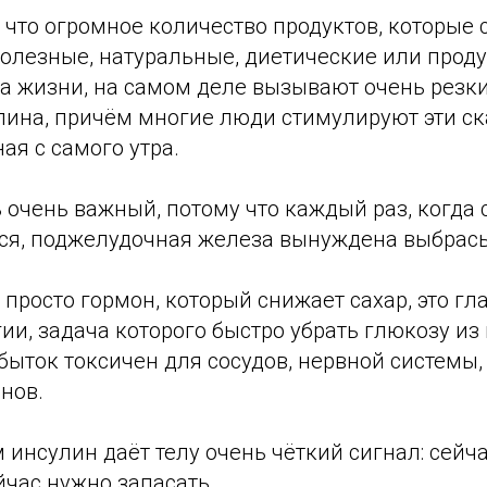
 что огромное количество продуктов, которые 
полезные, натуральные, диетические или прод
за жизни, на самом деле вызывают очень резк
лина, причём многие люди стимулируют эти ск
ая с самого утра.
очень важный, потому что каждый раз, когда 
ся, поджелудочная железа вынуждена выбрасы
е просто гормон, который снижает сахар, это г
ии, задача которого быстро убрать глюкозу из 
быток токсичен для сосудов, нервной системы,
нов.
м инсулин даёт телу очень чёткий сигнал: сейч
йчас нужно запасать.