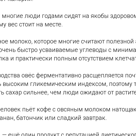
 многие люди годами сидят на якобы здоровом
у вес стоит на месте.
ое молоко, которое многие считают полезной 
 очень быстро усваиваемые углеводы с мини
лка и практически полным отсутствием клетча
водства овёс ферментативно расщепляется поч
нь высоким гликемическим индексом, поэтому 
ь сахар сильнее, чем люди ожидают от растит
человек пьёт кофе с овсяным молоком натощак
банан, батончик или сладкий завтрак.
 — ещё один продукт с репутацией диетическог