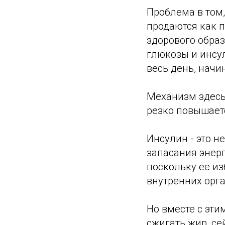
Проблема в том,
продаются как 
здорового обра
глюкозы и инсу
весь день, начин
Механизм здесь 
резко повышает
Инсулин - это н
запасания энерг
поскольку её из
внутренних орга
Но вместе с эти
сжигать жир, се