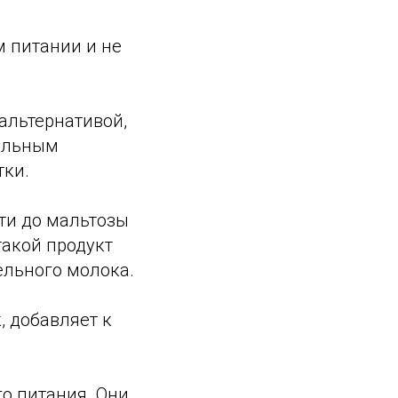
 питании и не
альтернативой,
мальным
тки.
ти до мальтозы
такой продукт
ельного молока.
, добавляет к
о питания. Они