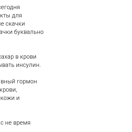
сегодня
укты для
ие скачки
ачки буквально
сахар в крови
вать инсулин.
лавный гормон
крови,
 кожи и
ас не время