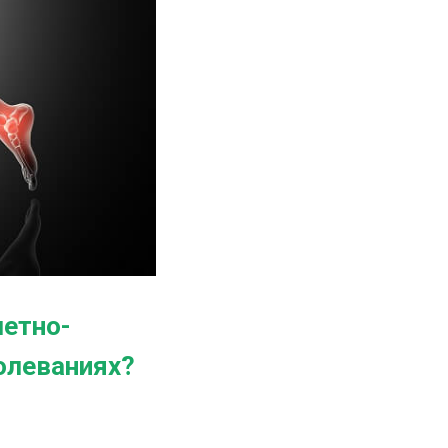
летно-
олеваниях?