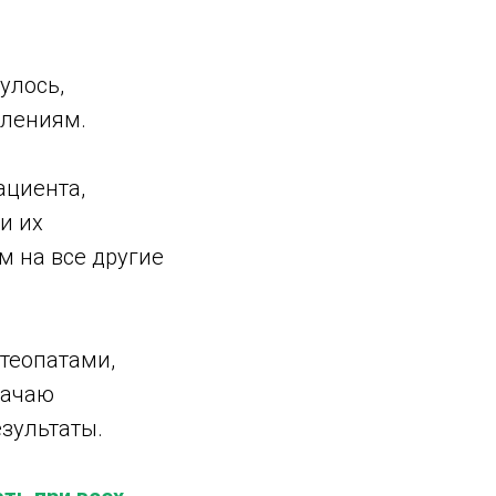
улось,
влениям.
ациента,
и их
 на все другие
стеопатами,
начаю
езультаты.