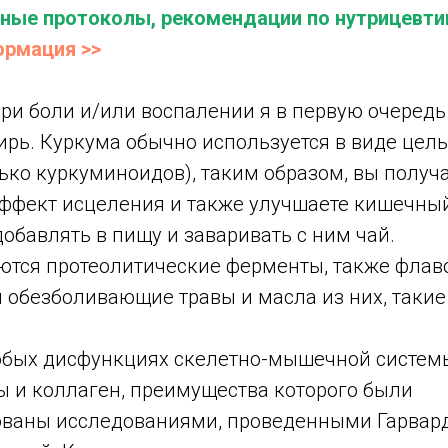
ные протоколы, рекомендации по нутрицевти
ормация >>
при боли и/или воспалении я в первую очеред
ирь. Куркума обычно используется в виде цел
ько куркуминоидов), таким образом, вы получ
ффект исцеления и также улучшаете кишечны
бавлять в пищу и заваривать с ним чай.
ются протеолитические ферменты, также флав
и обезболивающие травы и масла из них, такие
любых дисфункциях скелетно-мышечной систем
ы и коллаген, преимущества которого были
ваны исследованиями, проведенными Гарвар