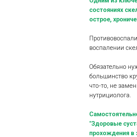
Одним из ключе
состояниях ске
острое, хрониче
Противовоспали
воспалении ске
Обязательно нуж
большинство кру
что-то, не заме
нутрициолога.
Самостоятельно
"Здоровые суст
прохождения в 