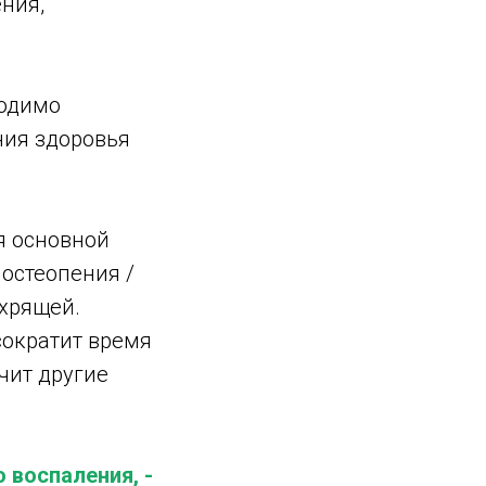
ния,
ходимо
ния здоровья
ся основной
остеопения /
 хрящей.
сократит время
гчит другие
 воспаления, -