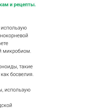
кам и рецепты.
ь использую
ьнокорневой
аете
й микробиом.
оноиды, такие
 как босвелия.
ы, использую
дской