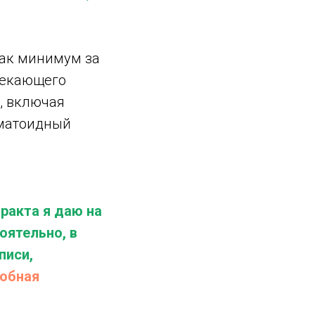
как минимум за
текающего
, включая
вматоидный
ракта я даю на
оятельно, в
писи,
обная