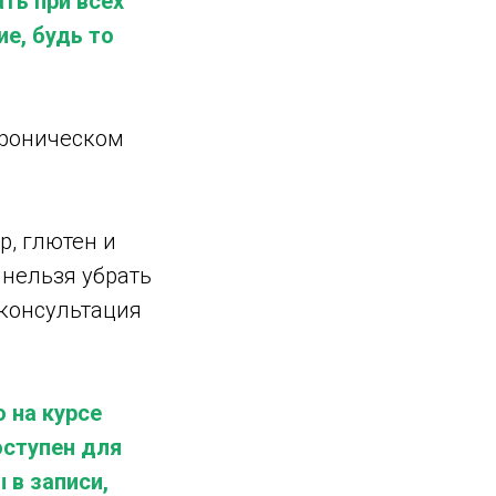
ть при всех
е, будь то
хроническом
р, глютен и
 нельзя убрать
 консультация
 на курсе
оступен для
 в записи,